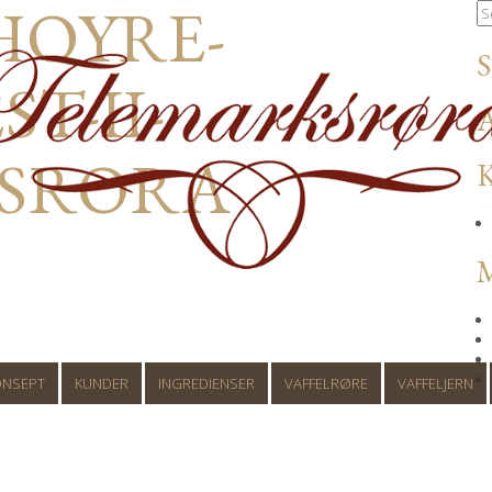
HOYRE-
T-II-
SRORA
ONSEPT
KUNDER
INGREDIENSER
VAFFELRØRE
VAFFELJERN