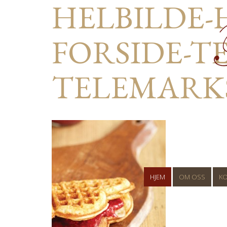
HELBILDE-
FORSIDE-TES
TELEMARK
HJEM
OM OSS
K